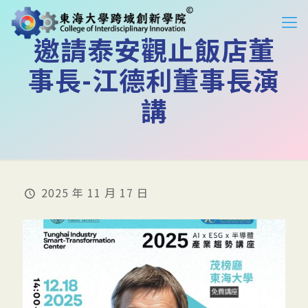
邀請泰安觀止飯店董
事長-江德利董事長演
講
2025 年 11 月 17 日